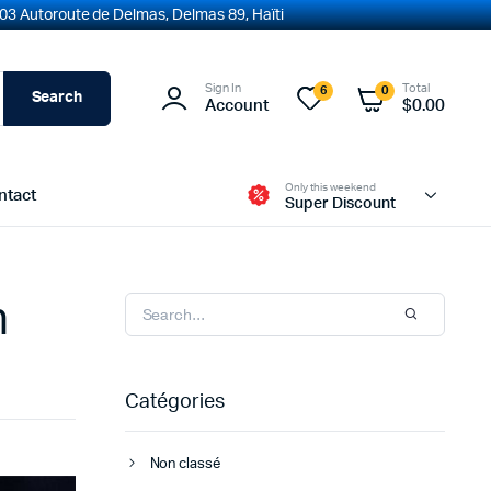
03 Autoroute de Delmas, Delmas 89, Haïti
Sign In
Total
6
0
Search
Account
$
0.00
Only this weekend
ntact
Super Discount
n
Catégories
Non classé