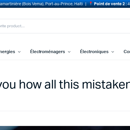
martinière (Bois Verna), Port-au-Prince, Haïti |
Point de vente 2 :
4
nergies
Électroménagers
Électroniques
Co
you how all this mistake