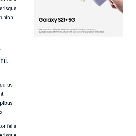
lerisque
n nibh
s
mi.
 purus
nt
apibus
x.
or felis
lerisque