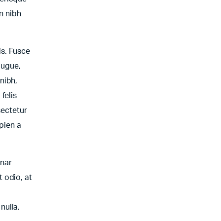
n nibh
is. Fusce
augue,
nibh,
felis
sectetur
apien a
inar
 odio, at
nulla.