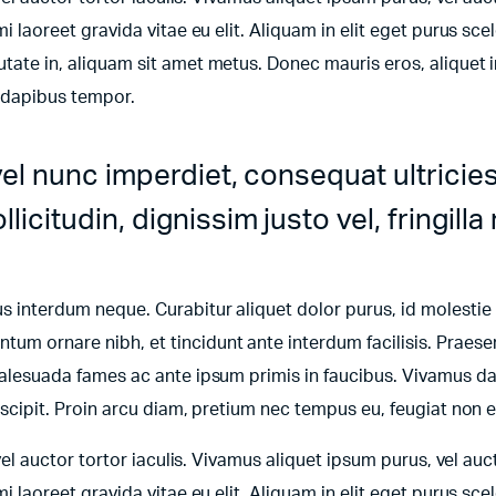
mi laoreet gravida vitae eu elit. Aliquam in elit eget purus sce
utate in, aliquam sit amet metus. Donec mauris eros, aliquet i
e dapibus tempor.
vel nunc imperdiet, consequat ultricie
icitudin, dignissim justo vel, fringilla 
bus interdum neque. Curabitur aliquet dolor purus, id molestie
tum ornare nibh, et tincidunt ante interdum facilisis. Praese
t malesuada fames ac ante ipsum primis in faucibus. Vivamus d
suscipit. Proin arcu diam, pretium nec tempus eu, feugiat non e
 vel auctor tortor iaculis. Vivamus aliquet ipsum purus, vel auct
mi laoreet gravida vitae eu elit. Aliquam in elit eget purus sce