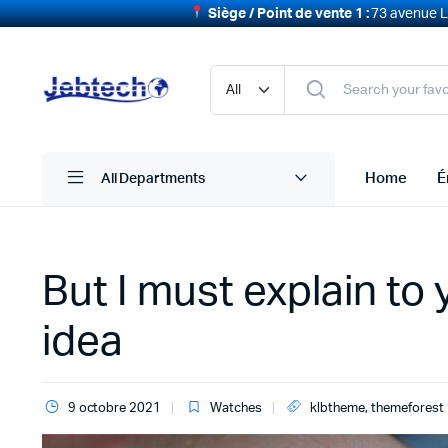
Siège / Point de vente 1 :
73 avenue La
Home
É
All Departments
But I must explain to 
idea
9 octobre 2021
Watches
klbtheme
,
themeforest