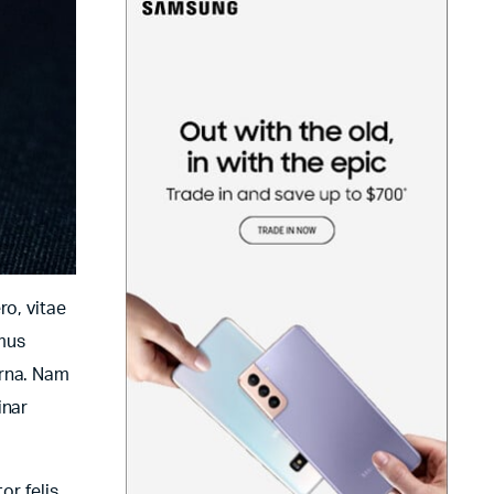
ro, vitae
amus
urna. Nam
inar
or felis