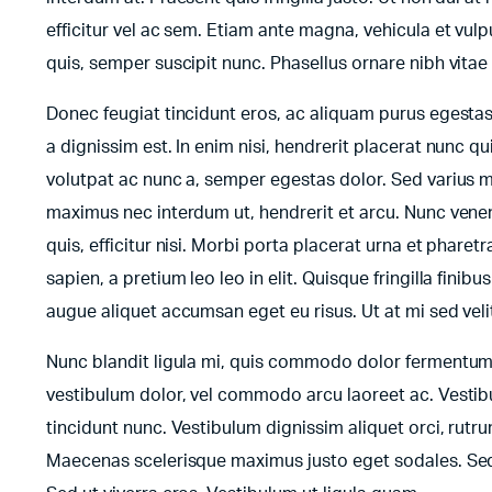
efficitur vel ac sem. Etiam ante magna, vehicula et vulp
quis, semper suscipit nunc. Phasellus ornare nibh vita
Donec feugiat tincidunt eros, ac aliquam purus egesta
a dignissim est. In enim nisi, hendrerit placerat nunc qu
volutpat ac nunc a, semper egestas dolor. Sed varius m
maximus nec interdum ut, hendrerit et arcu. Nunc venena
quis, efficitur nisi. Morbi porta placerat urna et pharet
sapien, a pretium leo leo in elit. Quisque fringilla fini
augue aliquet accumsan eget eu risus. Ut at mi sed ve
Nunc blandit ligula mi, quis commodo dolor fermentum s
vestibulum dolor, vel commodo arcu laoreet ac. Vestibu
tincidunt nunc. Vestibulum dignissim aliquet orci, rutr
Maecenas scelerisque maximus justo eget sodales. Sed f