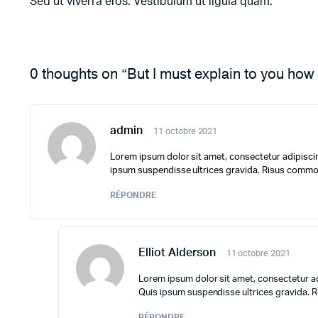
Sed ut viverra eros. Vestibulum ut ligula quam.
0 thoughts on “But I must explain to you how 
admin
11 octobre 2021
Lorem ipsum dolor sit amet, consectetur adipiscin
ipsum suspendisse ultrices gravida. Risus commod
RÉPONDRE
Elliot Alderson
11 octobre 2021
Lorem ipsum dolor sit amet, consectetur ad
Quis ipsum suspendisse ultrices gravida. 
RÉPONDRE