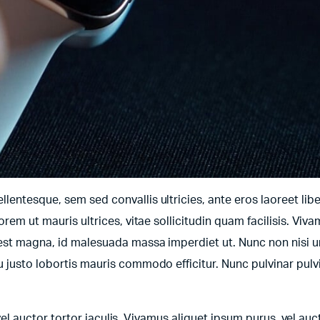
entesque, sem sed convallis ultricies, ante eros laoreet libe
orem ut mauris ultrices, vitae sollicitudin quam facilisis. Viv
t est magna, id malesuada massa imperdiet ut. Nunc non nisi 
u justo lobortis mauris commodo efficitur. Nunc pulvinar pulv
 vel auctor tortor iaculis. Vivamus aliquet ipsum purus, vel auct