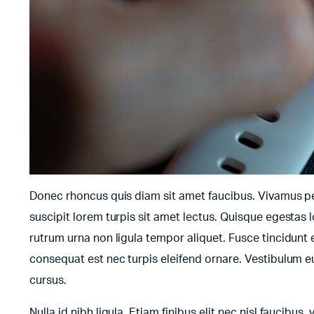
Donec rhoncus quis diam sit amet faucibus. Vivamus pell
suscipit lorem turpis sit amet lectus. Quisque egestas l
rutrum urna non ligula tempor aliquet. Fusce tincidun
consequat est nec turpis eleifend ornare. Vestibulum e
cursus.
Nulla id nibh ligula. Etiam finibus elit nec nisl faucibus,