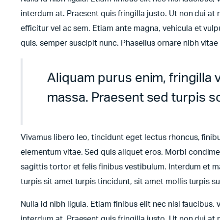
interdum at. Praesent quis fringilla justo. Ut non dui at 
efficitur vel ac sem. Etiam ante magna, vehicula et vulp
quis, semper suscipit nunc. Phasellus ornare nibh vita
Aliquam purus enim, fringilla 
massa. Praesent sed turpis soll
Vivamus libero leo, tincidunt eget lectus rhoncus, fini
elementum vitae. Sed quis aliquet eros. Morbi condimen
sagittis tortor et felis finibus vestibulum. Interdum e
turpis sit amet turpis tincidunt, sit amet mollis turpis 
Nulla id nibh ligula. Etiam finibus elit nec nisl faucibus,
interdum at. Praesent quis fringilla justo. Ut non dui at 