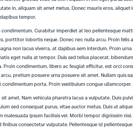
utate in, aliquam sit amet metus. Donec mauris eros, aliquet i
e dapibus tempor.
s condimentum. Curabitur imperdiet at leo pellentesque matt
is, porttitor lobortis neque. Donec nec nulla arcu. Proin felis 
agna non lacus viverra, at dapibus sem interdum. Proin urna 
tis eget nulla at tempor. Duis sed tellus placerat, bibendum 
ra. Proin condimentum, libero ac feugiat efficitur, est orci con
bus arcu, pretium posuere urna posuere sit amet. Nullam quis s
lit condimentum porta. Proin vestibulum congue ullamcorper.
it amet. Nam vehicula pharetra lacus a vulputate. Duis pulv
lum sed consequat purus, vitae auctor metus. Duis ut aliquet
um malesuada ipsum facilisis vel. Morbi tempor dignissim nisi.
inibus consectetur vulputate. Pellentesque id pellentesque 