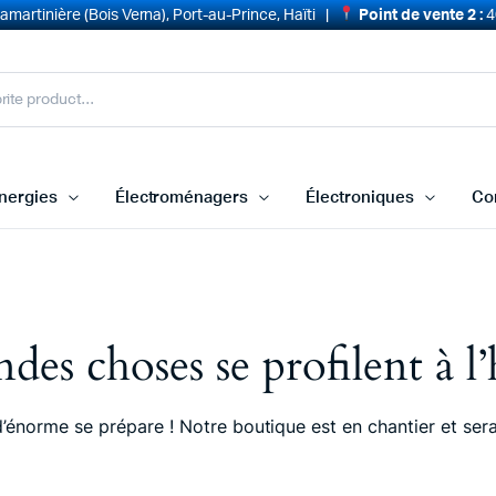
martinière (Bois Verna), Port-au-Prince, Haïti |
Point de vente 2 :
4
nergies
Électroménagers
Électroniques
Co
des choses se profilent à l
énorme se prépare ! Notre boutique est en chantier et sera