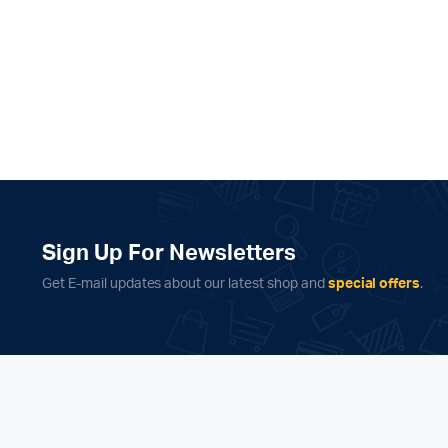
Sign Up For Newsletters
Get E-mail updates about our latest shop and
special offers
.