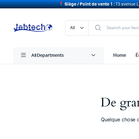
Siège / Point de vente 1 :
73 avenue La
Home
É
All Departments
De gran
Quelque chose d’