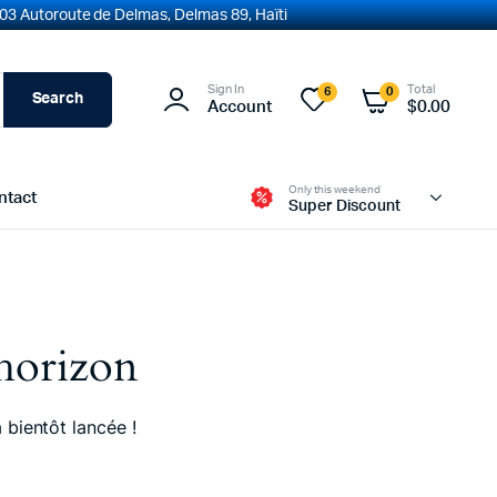
03 Autoroute de Delmas, Delmas 89, Haïti
Sign In
Total
6
0
Search
Account
$
0.00
Only this weekend
ntact
Super Discount
’horizon
 bientôt lancée !