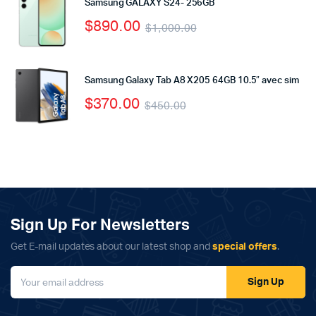
Samsung GALAXY S24- 256GB
$
890.00
$
1,000.00
Samsung Galaxy Tab A8 X205 64GB 10.5″ avec sim
$
370.00
$
450.00
Sign Up For Newsletters
Get E-mail updates about our latest shop and
special offers
.
Sign Up