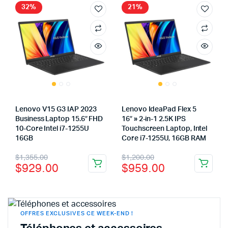
32%
21%
Lenovo V15 G3 IAP 2023
Lenovo IdeaPad Flex 5
Business Laptop 15.6″ FHD
16″ » 2-in-1 2.5K IPS
10-Core Intel i7-1255U
Touchscreen Laptop, Intel
16GB
Core i7-1255U, 16GB RAM
$
1,355.00
$
1,200.00
$
929.00
$
959.00
OFFRES EXCLUSIVES CE WEEK-END !