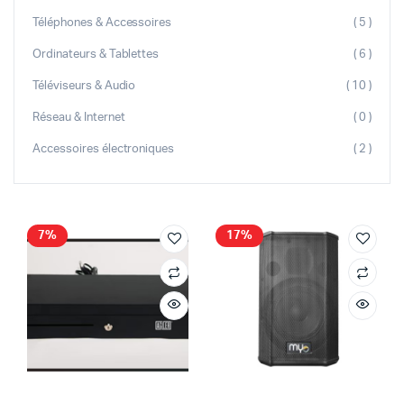
Téléphones & Accessoires
( 5 )
Ordinateurs & Tablettes
( 6 )
Téléviseurs & Audio
( 10 )
Réseau & Internet
( 0 )
Accessoires électroniques
( 2 )
7%
17%