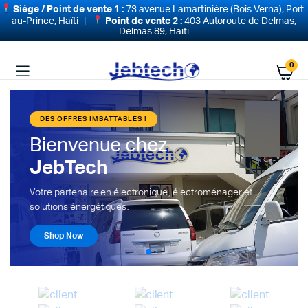
Siège / Point de vente 1 :
73 avenue Lamartinière (Bois Verna), Port-
au-Prince, Haïti |
Point de vente 2 :
403 Autoroute de Delmas,
Delmas 89, Haïti
0
DES OFFRES IMBATTABLES !
Bienvenue chez
JebTech
Votre partenaire en électronique, électroménager et
solutions énergétiques.
Shop Now