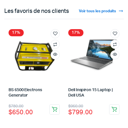
Les favoris de nos clients
Voir tous les produits
17%
17%
BS 6500 Electrons
Dell Inspiron 15 Laptop |
Generator
Dell USA
$
780.00
$
960.00
$
650.00
$
799.00