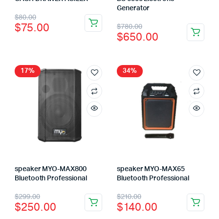
Generator
$
80.00
$
75.00
$
780.00
$
650.00
17%
34%
speaker MYO-MAX800
speaker MYO-MAX65
Bluetooth Professional
Bluetooth Professional
$
299.00
$
210.00
$
250.00
$
140.00